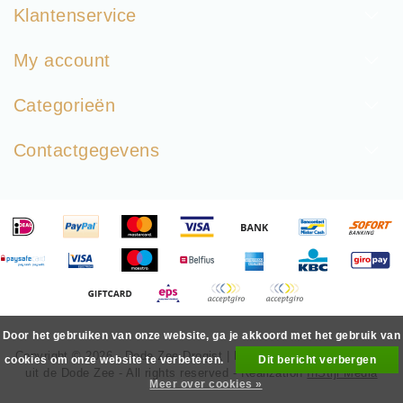
Klantenservice
My account
Categorieën
Contactgegevens
Door het gebruiken van onze website, ga je akkoord met het gebruik van
Copyright © 2026 - Dode Zee Drogist | Mineralen & Huidverzorging
cookies om onze website te verbeteren.
Dit bericht verbergen
uit de Dode Zee - All rights reserved - Realization
InStijl Media
Meer over cookies »