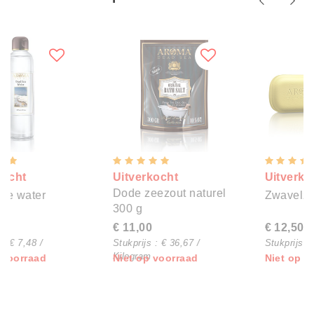
Uitverkocht
Uitverkocht
Dode zeezout naturel
Zwavelzeep
300 g
€ 11,00
€ 12,50
Stukprijs : € 36,67 /
Stukprijs : € 10,87 / Ons
Kilogram
Niet op voorraad
Niet op voorraad