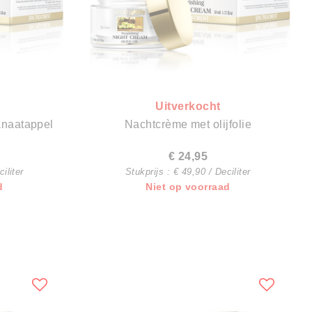
Uitverkocht
mpel dagcrème granaatappel
Nachtcrème met olijfolie
€ 24,95
iliter
Stukprijs : € 49,90 / Deciliter
d
Niet op voorraad