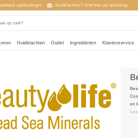
taanbare aanbiedingen
Huidklachten? Vind hier uw oplossing
nnen
Huidklachten
Outlet
Ingrediënten
Klantenservice
B
Bea
Cos
en 
Lee