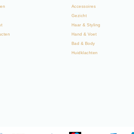
gen
Accessoires
Gezicht
st
Haar & Styling
ucten
Hand & Voet
Bad & Body
Huidklachten