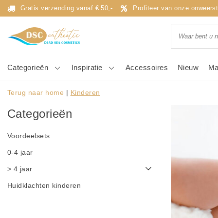
Gratis verzending vanaf € 50,-
Profiteer van onze onweers
Categorieën
Inspiratie
Accessoires
Nieuw
Ma
Terug naar home
|
Kinderen
Categorieën
Voordeelsets
0-4 jaar
> 4 jaar
Huidklachten kinderen