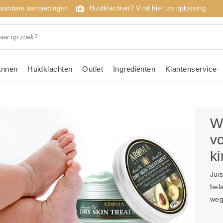
taanbare aanbiedingen
Huidklachten? Vind hier uw oplossing
nnen
Huidklachten
Outlet
Ingrediënten
Klantenservice
W
vo
k
Jui
bel
weg 