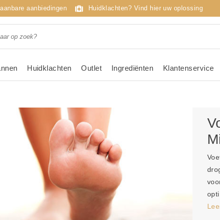
taanbare aanbiedingen
Huidklachten? Vind hier uw oplossing
nnen
Huidklachten
Outlet
Ingrediënten
Klantenservice
V
M
Voe
dro
voo
opt
Lee