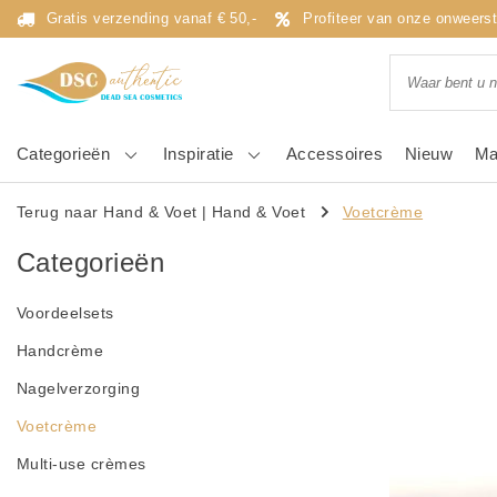
Gratis verzending vanaf € 50,-
Profiteer van onze onweers
Categorieën
Inspiratie
Accessoires
Nieuw
Ma
Terug naar Hand & Voet
|
Hand & Voet
Voetcrème
Categorieën
Voordeelsets
Handcrème
Nagelverzorging
Voetcrème
Multi-use crèmes