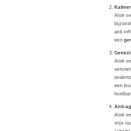
Kalmer
Aloë ve
bijzond
anti-in
een
ge
Genezi
Aloë ve
versnel
onderst
een kra
huidbar
Anti-a
Aloë ve
vrije r