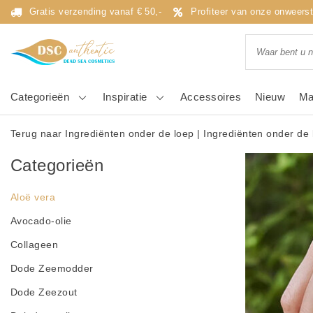
Gratis verzending vanaf € 50,-
Profiteer van onze onweers
Categorieën
Inspiratie
Accessoires
Nieuw
Ma
Terug naar Ingrediënten onder de loep
|
Ingrediënten onder de 
Categorieën
Aloë vera
Avocado-olie
Collageen
Dode Zeemodder
Dode Zeezout