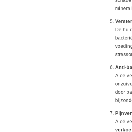
schade 
mineral
Verste
De huid
bacteri
voeding
stresso
Anti-b
Aloë ve
onzuiv
door ba
bijzond
Pijnve
Aloë ve
verkoe