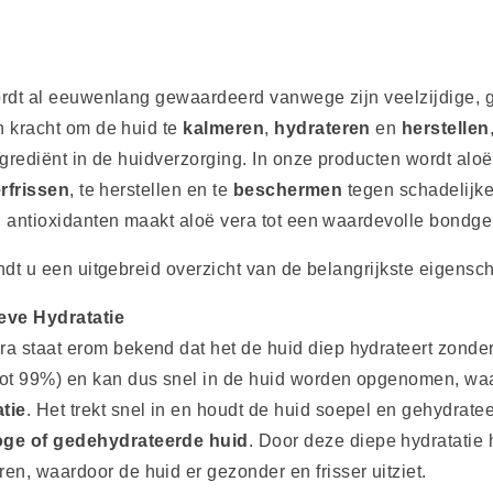
rdt al eeuwenlang gewaardeerd vanwege zijn veelzijdige,
 kracht om de huid te
kalmeren
,
hydrateren
en
herstellen
ngrediënt in de huidverzorging. In onze producten wordt aloë 
rfrissen
, te herstellen en te
beschermen
tegen schadelijke
 antioxidanten maakt aloë vera tot een waardevolle bondgen
ndt u een uitgebreid overzicht van de belangrijkste eigens
eve Hydratatie
ra staat erom bekend dat het de huid diep hydrateert zonder 
tot 99%) en kan dus snel in de huid worden opgenomen, waa
tie
. Het trekt snel in en houdt de huid soepel en gehydrat
oge of gedehydrateerde huid
. Door deze diepe hydratatie h
ren, waardoor de huid er gezonder en frisser uitziet.