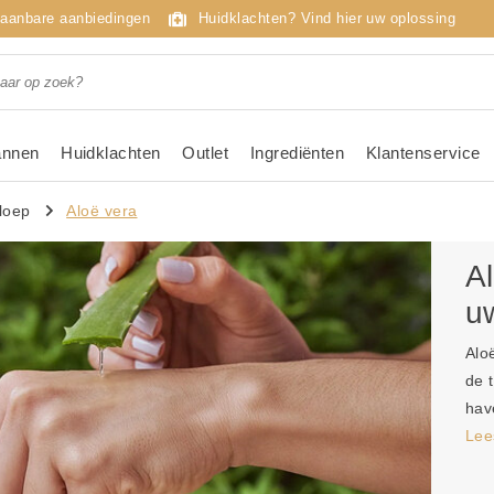
taanbare aanbiedingen
Huidklachten? Vind hier uw oplossing
nnen
Huidklachten
Outlet
Ingrediënten
Klantenservice
loep
Aloë vera
A
u
Alo
de 
hav
Lee