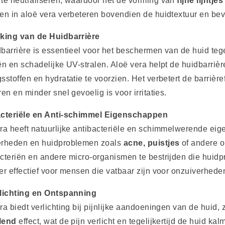
te neutraliseren, waardoor het de vorming van
fijne lijntje
en in aloë vera verbeteren bovendien de huidtextuur en bevo
rking van de Huidbarrière
barrière is essentieel voor het beschermen van de huid tege
ën en schadelijke UV-stralen. Aloë vera helpt de huidbarriè
sstoffen en hydratatie te voorzien. Het verbetert de barrièr
ren en minder snel gevoelig is voor irritaties.
acteriële en Anti-schimmel Eigenschappen
ra heeft natuurlijke antibacteriële en schimmelwerende eig
erheden en huidproblemen zoals
acne, puistjes
of andere o
cteriën en andere micro-organismen te bestrijden die huid
er effectief voor mensen die vatbaar zijn voor onzuiverheden
rlichting en Ontspanning
ra biedt verlichting bij pijnlijke aandoeningen van de huid,
lend
effect, wat de pijn verlicht en tegelijkertijd de huid k