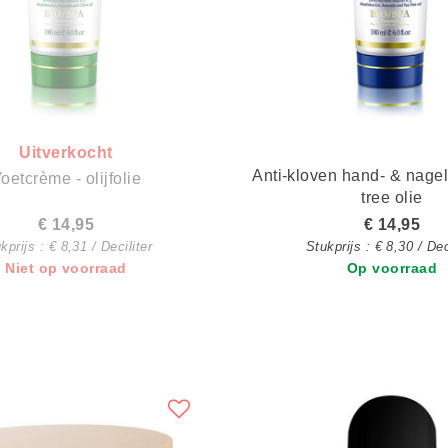
Uitverkocht
Anti-kloven hand- & nage
oetcrème - olijfolie
tree olie
€ 14,95
€ 14,95
kprijs : € 8,31 / Deciliter
Stukprijs : € 8,30 / Dec
Niet op voorraad
Op voorraad