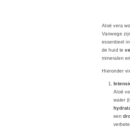
Aloë vera wo
Vanwege zijn
essentieel i
de huid te
ve
mineralen en
Hieronder vi
Intensi
Aloë ve
water (
hydrata
een
dr
verbete