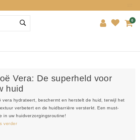
0
loë Vera: De superheld voor
w huid
ë vera hydrateert, beschermt en herstelt de huid, terwijl het
textuur verbetert en de huidbarrière versterkt. Een must-
e in uw huidverzorgingsroutine!
s verder