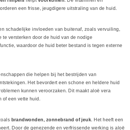
s en rimpels
helpt
voorkomen
. De vitaminen en
rderen een frisse, jeugdigere uitstraling van de huid.
n schadelijke invloeden van buitenaf, zoals vervuiling,
re te versterken door de huid van de nodige
efunctie, waardoor de huid beter bestand is tegen externe
enschappen die helpen bij het bestrijden van
ntstekingen. Het bevordert een schone en heldere huid
problemen kunnen veroorzaken. Dit maakt aloë vera
 of een vette huid.
 zoals
brandwonden, zonnebrand of jeuk
. Het heeft een
almeert. Door de genezende en verfrissende werking is aloë