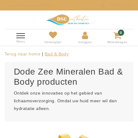
Profiteer van onze onweerstaanbare aanbiedingen
0
Menu
Verlanglijst
Inloggen
Winkelwagen
Terug naar home
|
Bad & Body
Dode Zee Mineralen Bad &
Body producten
Ontdek onze innovaties op het gebied van
lichaamsverzorging. Omdat uw huid meer wil dan
hydratatie alleen.