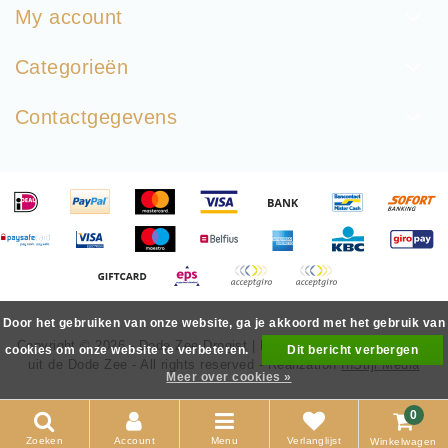
My account
Categorieën
Contactgegevens
Door het gebruiken van onze website, ga je akkoord met het gebruik van
Copyright © 2026 - Dode Zee Drogist | Mineralen & Huidverzorging
cookies om onze website te verbeteren.
Dit bericht verbergen
uit de Dode Zee - All rights reserved - Realization
InStijl Media
Meer over cookies »
0
Zoeken
Account
Menu
Verlanglijst
Winkelwagen