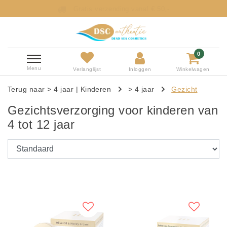
Gratis verzending vanaf € 50,-
0
Menu
Verlanglijst
Inloggen
Winkelwagen
Terug naar > 4 jaar
|
Kinderen
> 4 jaar
Gezicht
Gezichtsverzorging voor kinderen van
4 tot 12 jaar