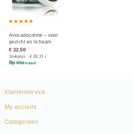
Avocadocrème – voor
gezicht en lichaam
€ 32,50
Stukprijs : € 20,31 /
Deciliter
Op voorraad
Klantenservice
My account
Categorieën