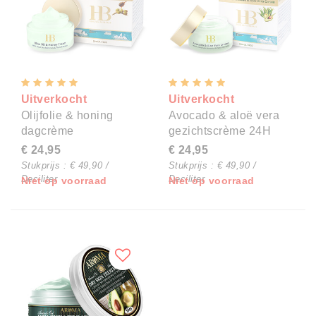
Uitverkocht
Uitverkocht
Olijfolie & honing
Avocado & aloë vera
dagcrème
gezichtscrème 24H
€ 24,95
€ 24,95
Stukprijs : € 49,90 /
Stukprijs : € 49,90 /
Deciliter
Deciliter
Niet op voorraad
Niet op voorraad