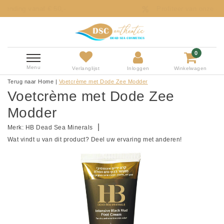
Profiteer van onze onweerstaanbare aanbi
0
Menu
Verlanglijst
Inloggen
Winkelwagen
Terug naar Home
|
Voetcrème met Dode Zee Modder
Voetcrème met Dode Zee
Modder
|
Merk:
HB Dead Sea Minerals
Wat vindt u van dit product? Deel uw ervaring met anderen!