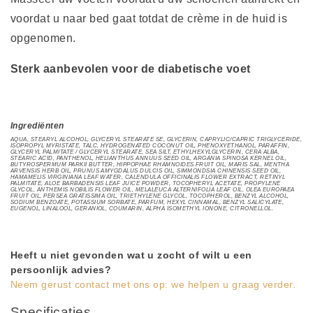
voordat u naar bed gaat totdat de crème in de huid is
opgenomen.
Sterk aanbevolen voor de diabetische voet
Ingrediënten
AQUA, STEARYL ALCOHOL, GLYCERYL STEARATE SE, GLYCERIN, CAPRYLIC/CAPRIC TRIGLYCERIDE,
ISOPROPYL MYRISTATE, TALC, HYDROGENATED COCONUT OIL, PHENOXYETHANOL, PARAFFIN,
GLYCERYL PALMITATE / GLYCERYL STEARATE, SEA SILT, ETHYLHEXYLGLYCERIN, CERA ALBA,
STEARIC ACID, PANTHENOL, HELIANTHUS ANNUUS SEED OIL, ARGANIA SPINOSA KERNEL OIL,
BUTYROSPERMUM PARKII BUTTER, HIPPOPHAE RHAMNOIDES FRUIT OIL, MARIS SAL, MENTHA
ARVENSIS HERB OIL, PRUNUS AMYGDALUS DULCIS OIL, SIMMONDSIA CHINENSIS SEED OIL,
HAMAMELIS VIRGINIANA LEAF WATER, CALENDULA OFFICINALIS FLOWER EXTRACT, RETINYL
PALMITATE, ALOE BARBADENSIS LEAF JUICE POWDER, TOCOPHERYL ACETATE, PROPYLENE
GLYCOL, ANTHEMIS NOBILIS FLOWER OIL, MELALEUCA ALTERNIFOLIA LEAF OIL, OLEA EUROPAEA
FRUIT OIL, PERSEA GRATISSIMA OIL, TRIETHYLENE GLYCOL, TOCOPHEROL, BENZYL ALCOHOL,
SODIUM BENZOATE, POTASSIUM SORBATE, PARFUM, HEXYL CINNAMAL, BENZYL SALICYLATE,
EUGENOL, LINALOOL, GERANIOL, COUMARIN, ALPHA ISOMETHYL IONONE, CITRONELLOL.
Heeft u niet gevonden wat u zocht of wilt u een
persoonlijk advies?
Neem gerust contact met ons op: we helpen u graag verder.
Specificaties