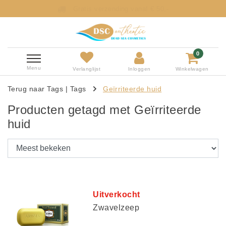
Gratis verzending vanaf € 50,-
0
Menu
Verlanglijst
Inloggen
Winkelwagen
Terug naar Tags
|
Tags
Geïrriteerde huid
Producten getagd met Geïrriteerde
huid
Uitverkocht
Zwavelzeep