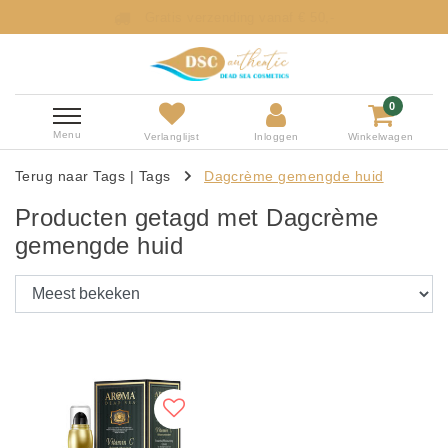
Gratis verzending vanaf € 50,-
0
Menu
Verlanglijst
Inloggen
Winkelwagen
Terug naar Tags
|
Tags
Dagcrème gemengde huid
Producten getagd met Dagcrème
gemengde huid