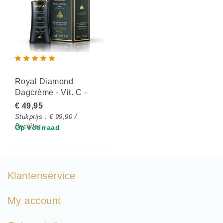
Royal Diamond
Dagcrème - Vit. C -
Normaal tot Vette huid
€ 49,95
Stukprijs : € 99,90 /
Deciliter
Op voorraad
Klantenservice
My account