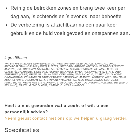
Reinig de betrokken zones en breng twee keer per
dag aan, 's ochtends en 's avonds, naar behoefte.
De verbetering is al zichtbaar na een paar keer
gebruik en de huid voelt gevoed en ontspannen aan.
Ingrediënten
WATER, PALM (ELAEIS GUINEENSIS) OIL, VITIS VINIFERA SEED OIL, CETEARYL ALCOHOL,
BUTYROSPERMUM PARKII (SHEA) BUTTER, GLYCERIN, PRUNUS AMYGDALUS DULCIS (SWEET
ALMOND) OIL, GLYCERYL STEARATE SE, PARAFFIN, PEG-20 STEARATE, STEARYL ALCOHOL,
GLYCERYL PALMITATE / STEARATE, PHENOXYETHANOL, UREA, TOCOPHERYL ACETATE, OLEA
EUROPAEA (OLIVE) FRUIT OIL, ALLANTOIN, CERA ALBA, STEARIC ACID, CAPRYLOYL GLYCINE,
CINNAMOMUM ZEYLANICUM BARK EXTRACT, SARCOSINE, ALANINE, ASPARTIC ACID, GLUTAMIC
ACID, GLYCINE, DISODIUM EDTA, ETHYLHEXYLGLYCERIN, ALOE BARBADENSIS LEAF JUICE
POWDER, ANTHEMIS NOBILIS FLOWER OIL, ASCORBIC ACID, TOCOPHERYL ACETATE, SILT (DEAD
SEA MUD), TRIETHYLENE GLYCOL, CI 47005, CI 42090, LINALOOL.
Heeft u niet gevonden wat u zocht of wilt u een
persoonlijk advies?
Neem gerust contact met ons op: we helpen u graag verder.
Specificaties