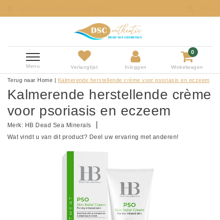
af € 50,-
Profiteer van onze onweerstaanba
0
Menu
Verlanglijst
Inloggen
Winkelwagen
Terug naar Home
|
Kalmerende herstellende crème voor psoriasis en eczeem
Kalmerende herstellende crème
voor psoriasis en eczeem
|
Merk:
HB Dead Sea Minerals
Wat vindt u van dit product? Deel uw ervaring met anderen!