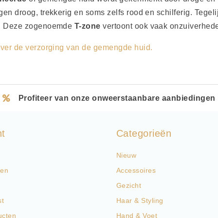
n droog, trekkerig en soms zelfs rood en schilferig. Tegelij
l. Deze zogenoemde
T-zone
vertoont ook vaak onzuiverheden
ver de verzorging van de gemengde huid.
Profiteer van onze onweerstaanbare aanbiedingen
nt
Categorieën
Nieuw
gen
Accessoires
Gezicht
st
Haar & Styling
ucten
Hand & Voet