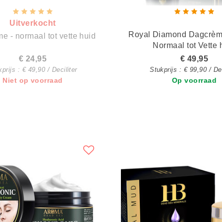
Uitverkocht
Royal Diamond Dagcrème - Vit. C -
e - normaal tot vette huid
Normaal tot Vette 
€ 24,95
€ 49,95
prijs : € 49,90 / Deciliter
Stukprijs : € 99,90 / Dec
Niet op voorraad
Op voorraad