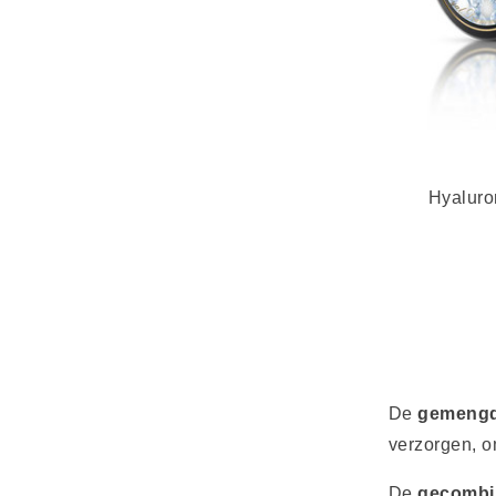
Hyaluro
De
gemengd
verzorgen, o
De
gecombi