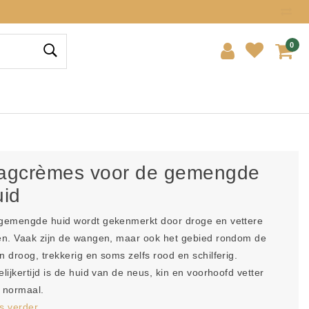
0
agcrèmes voor de gemengde
uid
gemengde huid wordt gekenmerkt door droge en vettere
en. Vaak zijn de wangen, maar ook het gebied rondom de
n droog, trekkerig en soms zelfs rood en schilferig.
elijkertijd is de huid van de neus, kin en voorhoofd vetter
 normaal.
s verder