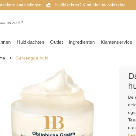
taanbare aanbiedingen
Huidklachten? Vind hier uw oplossing
nnen
Huidklachten
Outlet
Ingrediënten
Klantenservice
ème
Gemengde huid
D
h
De 
del
oge
Teg
dan
Lee