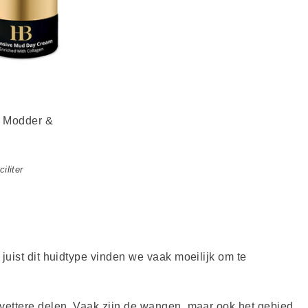
 Modder &
iliter
uist dit huidtype vinden we vaak moeilijk om te
ettere delen. Vaak zijn de wangen, maar ook het gebied