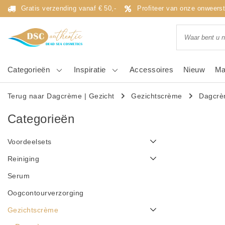
Gratis verzending vanaf € 50,-
Profiteer van onze onweers
Categorieën
Inspiratie
Accessoires
Nieuw
Ma
Terug naar Dagcrème
|
Gezicht
Gezichtscrème
Dagcr
Categorieën
Voordeelsets
Reiniging
Serum
Oogcontourverzorging
Gezichtscrème