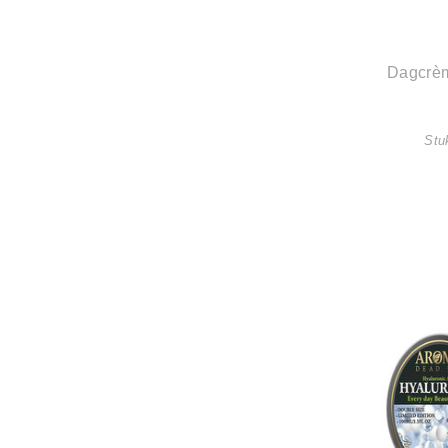
Dagcrèm
Stuk