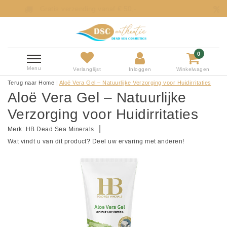
anaf € 50,-
Profiteer van onze onweerstaa
0
Menu
Verlanglijst
Inloggen
Winkelwagen
Terug naar Home
|
Aloë Vera Gel – Natuurlijke Verzorging voor Huidirritaties
Aloë Vera Gel – Natuurlijke
Verzorging voor Huidirritaties
|
Merk:
HB Dead Sea Minerals
Wat vindt u van dit product? Deel uw ervaring met anderen!