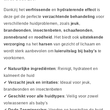
Dankzij het
verfrissende
en
hydraterende effect
is
deze gel de perfecte
verzachtende behandeling
voor
verschillende huidproblemen, zoals
jeuk
,
brandwonden
,
insectenbeten
,
schaafwonden
,
zonnebrand
en
roodheid
. Het biedt ook
uitstekende
verzorging
na het
harsen
van gezicht of lichaam en
wordt sterk aanbevolen om
luieruitslag bij baby's
te
voorkomen.
✔
Natuurlijke ingrediënten
: Reinigt, hydrateert en
kalmeert de huid
✔
Verzacht jeuk en irritaties
: Ideaal voor jeuk,
brandwonden en insectenbeten
✔
Geschikt voor alle huidtypes
: Veilig voor zowel
volwassenen als baby's
✔
Dode Zeemineralen
: Voeden en herstellen de huid