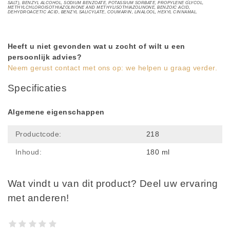
SALT), BENZYL ALCOHOL, SODIUM BENZOATE, POTASSIUM SORBATE, PROPYLENE GLYCOL,
METHYLCHLOROISOTHIAZOLINONE AND METHYLISOTHIAZOLINONE, BENZOIC ACID,
DEHYDROACETIC ACID, BENZYL SALICYLATE, COUMARIN, LINALOOL, HEXYL CINNAMAL.
Heeft u niet gevonden wat u zocht of wilt u een
persoonlijk advies?
Neem gerust contact met ons op: we helpen u graag verder.
Specificaties
Algemene eigenschappen
Productcode:
218
Inhoud:
180 ml
Wat vindt u van dit product? Deel uw ervaring
met anderen!