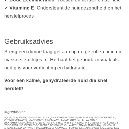
✔
Vitamine E
: Ondersteunt de huidgezondheid en het
herstelproces
Gebruiksadvies
Breng een dunne laag gel aan op de getroffen huid en
masseer zachtjes in. Herhaal het gebruik zo vaak als
nodig is voor verlichting en hydratatie.
Voor een kalme, gehydrateerde huid die snel
herstelt!
Ingrediënten
AQUA, GLYCÉRINE, JUS DE FEUILLES D'ALOE BARBADENSIS (ALOE VERA), POLYSORBATE 20,
PHÉNOXYÉTHANOL, CARBOMER, TRIÉTHANOLAMINE, PARFUM, ALLANTOÏNE,
ÉTHYLHEXYLGLYCÉRINE, CI 19140 (FD & C YELLOW 5) & CI 42090 (FD & C BLUE 1), ACÉTATE DE
TOCOPHÉRYLE, EXTRAIT DE FLEURS DE CHAMOMILLA RECUTITA (MATRICARIA), CAMELLIA
SINENSIS LEAF EXTRACT, CALENDULA OFFICINALIS FLOWER EXTRACT, MARIS SAL (DEAD SEA