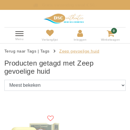
Gratis verzending vanaf € 50,-
0
Menu
Verlanglijst
Inloggen
Winkelwagen
Terug naar Tags
|
Tags
Zeep gevoelige huid
Producten getagd met Zeep
gevoelige huid