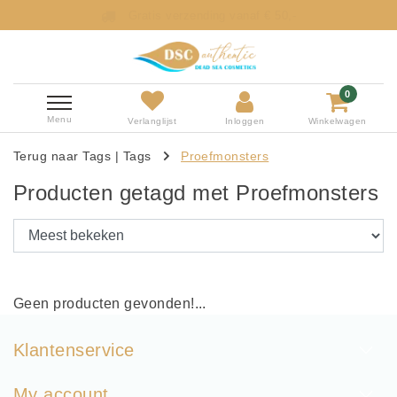
Gratis verzending vanaf € 50,-
0
Menu
Verlanglijst
Inloggen
Winkelwagen
Terug naar Tags
|
Tags
Proefmonsters
Producten getagd met Proefmonsters
Geen producten gevonden!...
Klantenservice
My account