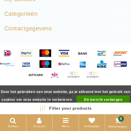
Categorieën
Contactgegevens
Door het gebruiken van onze website, ga je akkoord met het gebruik van
Copyright © 2026 - Dode Zee Drogist | Mineralen & Huidverzorging
cookies om onze website te verbeteren.
Dit bericht verbergen
uit de Dode Zee - All rights reserved - Realization
InStijl Media
Meer over cookies »
Filter your products
0
Zoeken
Account
Menu
Verlanglijst
Winkelwagen