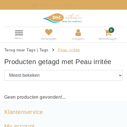
Gratis verzending vanaf € 50,-
0
Menu
Verlanglijst
Inloggen
Winkelwagen
Terug naar Tags
|
Tags
Peau irritée
Producten getagd met Peau irritée
Geen producten gevonden!...
Klantenservice
My account