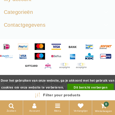
Categorieën
Contactgegevens
Door het gebruiken van onze website, ga je akkoord met het gebruik van
Copyright © 2026 - Dode Zee Drogist | Mineralen & Huidverzorging
cookies om onze website te verbeteren.
Dit bericht verbergen
uit de Dode Zee - All rights reserved - Realization
InStijl Media
Meer over cookies »
Filter your products
0
Zoeken
Account
Menu
Verlanglijst
Winkelwagen