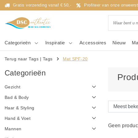
Gratis verzending vanaf € 50,-
Profiteer van onze onweers
Categorieën
Inspiratie
Accessoires
Nieuw
Ma
Terug naar Tags
|
Tags
Met SPF-20
Categorieën
Prod
Gezicht
Bad & Body
Haar & Styling
Hand & Voet
Geen product
Mannen