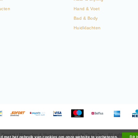
ucten
Hand & Voet
Bad & Body
Huidklachten
Drogist | Mineralen & Huidverzorging uit de Dode Zee - All rights reser
rd met het gebruik van cookies om onze website te verbeteren.
Dit 