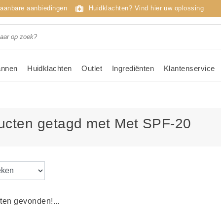
taanbare aanbiedingen
Huidklachten? Vind hier uw oplossing
nnen
Huidklachten
Outlet
Ingrediënten
Klantenservice
ucten getagd met Met SPF-20
en gevonden!...