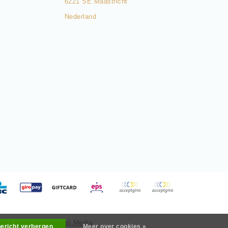
6221 SE Maastricht
Nederland
ved - Realization
InStijl Media
bericht verbergen
Meer over cookies »