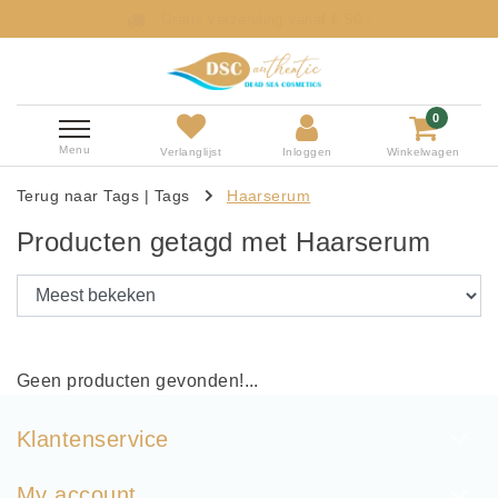
Gratis verzending vanaf € 50,-
0
Menu
Verlanglijst
Inloggen
Winkelwagen
Terug naar Tags
|
Tags
Haarserum
Producten getagd met Haarserum
Geen producten gevonden!...
Klantenservice
My account