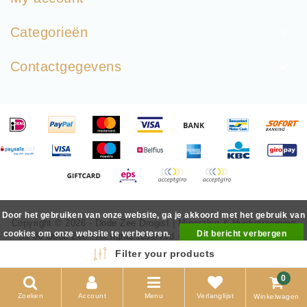
Categorieën
Contactgegevens
Door het gebruiken van onze website, ga je akkoord met het gebruik van
Copyright © 2026 - Dode Zee Drogist | Mineralen & Huidverzorging
cookies om onze website te verbeteren.
Dit bericht verbergen
uit de Dode Zee - All rights reserved - Realization
InStijl Media
Meer over cookies »
Filter your products
0
Zoeken
Account
Menu
Verlanglijst
Winkelwagen