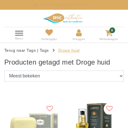
Gratis verzending vanaf € 50,-
0
Menu
Verlanglijst
Inloggen
Winkelwagen
Terug naar Tags
|
Tags
Droge huid
Producten getagd met Droge huid