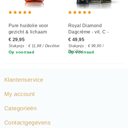
Pure huidolie voor
Royal Diamond
gezicht & lichaam
Dagcrème - vit. C -
Droge huid
€ 29,95
€ 49,95
Stukprijs : € 11,98 / Deciliter
Stukprijs : € 99,90 /
Deciliter
Op voorraad
Op voorraad
Klantenservice
My account
Categorieën
Contactgegevens