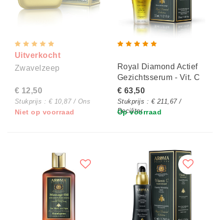
Uitverkocht
Royal Diamond Actief
Zwavelzeep
Gezichtsserum - Vit. C
€ 12,50
€ 63,50
Stukprijs : € 10,87 / Ons
Stukprijs : € 211,67 /
Deciliter
Niet op voorraad
Op voorraad