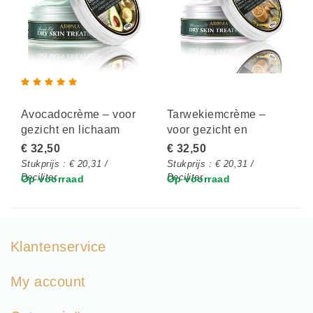
Avocadocrème – voor
Tarwekiemcrème –
gezicht en lichaam
voor gezicht en
lichaam
€ 32,50
€ 32,50
Stukprijs : € 20,31 /
Stukprijs : € 20,31 /
Deciliter
Deciliter
Op voorraad
Op voorraad
Klantenservice
My account