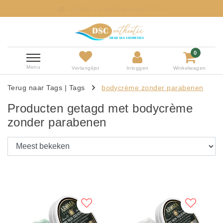
Gratis verzending vanaf € 50,-
0
Menu
Verlanglijst
Inloggen
Winkelwagen
Terug naar Tags
|
Tags
bodycrème zonder parabenen
Producten getagd met bodycrème
zonder parabenen