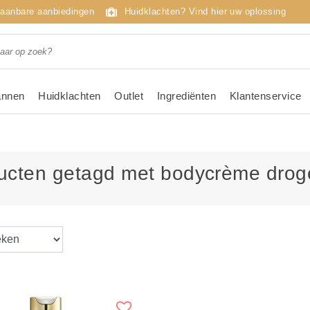
taanbare aanbiedingen
Huidklachten? Vind hier uw oplossing
nnen
Huidklachten
Outlet
Ingrediënten
Klantenservice
ucten getagd met bodycrème drog