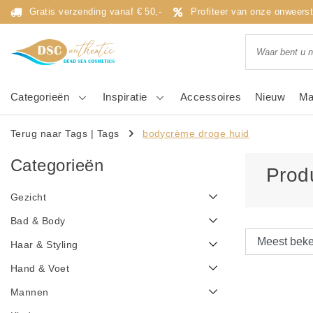
Gratis verzending vanaf € 50,-
Profiteer van onze onweers
Categorieën
Inspiratie
Accessoires
Nieuw
Ma
Terug naar Tags
|
Tags
bodycrème droge huid
Categorieën
Prod
Gezicht
Bad & Body
Haar & Styling
Hand & Voet
Mannen