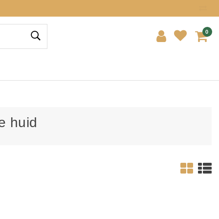
0
e huid