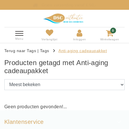
Gratis verzending vanaf € 50,-
0
Menu
Verlanglijst
Inloggen
Winkelwagen
Terug naar Tags
|
Tags
Anti-aging cadeaupakket
Producten getagd met Anti-aging
cadeaupakket
Geen producten gevonden!...
Klantenservice