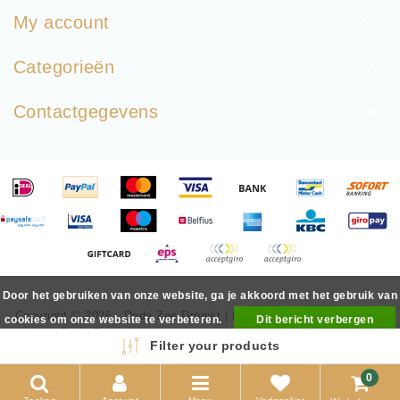
My account
Categorieën
Contactgegevens
Door het gebruiken van onze website, ga je akkoord met het gebruik van
Copyright © 2026 - Dode Zee Drogist | Mineralen & Huidverzorging
cookies om onze website te verbeteren.
Dit bericht verbergen
uit de Dode Zee - All rights reserved - Realization
InStijl Media
Meer over cookies »
Filter your products
0