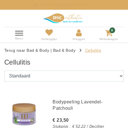
Gratis verzending vanaf € 50,-
0
Menu
Verlanglijst
Inloggen
Winkelwagen
Terug naar Bad & Body
|
Bad & Body
Cellulitis
Cellulitis
Bodypeeling Lavendel-
Patchouli
€ 23,50
Stukprijs : € 52,22 / Deciliter