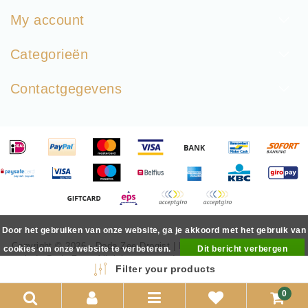
My account
Categorieën
Contactgegevens
Door het gebruiken van onze website, ga je akkoord met het gebruik van
Copyright © 2026 - Dode Zee Drogist | Mineralen & Huidverzorging
cookies om onze website te verbeteren.
Dit bericht verbergen
uit de Dode Zee - All rights reserved - Realization
InStijl Media
Meer over cookies »
Filter your products
0